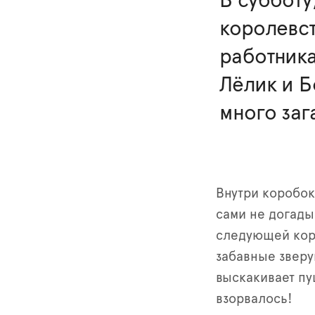
В субботу,
королевст
работник
Лёлик и Б
много заг
Внутри коробок
сами не догады
следующей коро
забавные зверу
выскакивает пу
взорвалось!