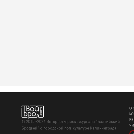
О 
КО
РЕ
©
2015 -2026
Интернет-проект журнала "Балтийский
ЧИ
Бродвей" о городской поп-культуре Калининграда.