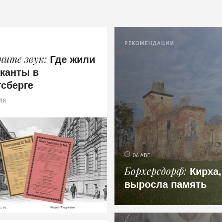
РЕКОМЕНДАЦИИ
Где жили
чите звук
канты в
гсберге
ЛЯ
06 АВГ.
Кирха,
Борхерсдорф
выросла память