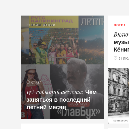
РЕКОМЕНДАЦИИ
ПОТОК
Вклю
музы
Кёни
31 ИЮ
07 АВГ.
Чем
17+ событий августа
заняться в последний
летний месяц