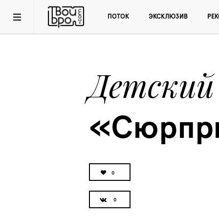
ПОТОК
ЭКСКЛЮЗИВ
РЕ
Детский
«Сюрпр
0