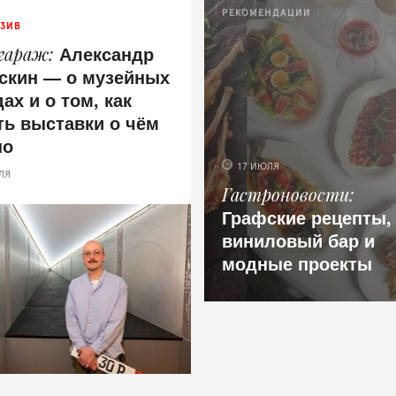
РЕКОМЕНДАЦИИ
ЗИВ
Александр
 гараж
скин — о музейных
ах и о том, как
ть выставки о чём
но
17 ИЮЛЯ
ЛЯ
Гастроновости
Графские рецепты,
виниловый бар и
модные проекты