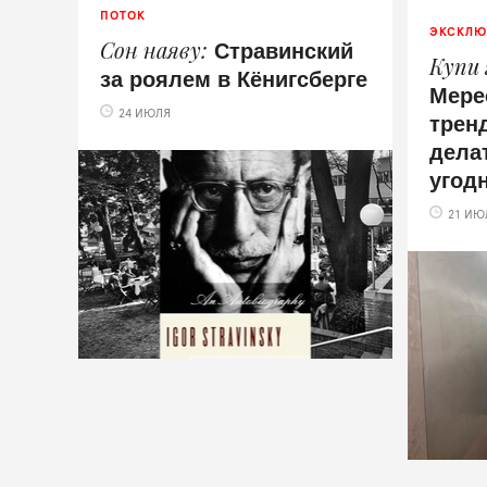
ПОТОК
ЭКСКЛЮ
Стравинский
Сон наяву
Купи
за роялем в Кёнигсберге
Мере
тренд
24 ИЮЛЯ
дела
угод
21 ИЮ