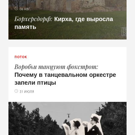
06 АВГ.
Кирха, где выросла
Борхерсдорф
память
ПОТОК
Воробьи танцуют фокстрот
Почему в танцевальном оркестре
запели птицы
31 ИЮЛЯ