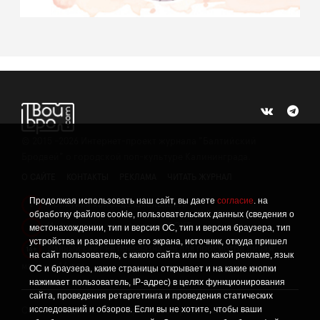
©
2015 -2026
Интернет-проект журнала "Балтийский
Бродвей" о городской поп-культуре Калининграда.
О САЙТЕ
КОНТАКТЫ
РЕКЛАМА
ЧИТАТЬ ЖУРНАЛ
Продолжая использовать наш сайт, вы даете
согласие
. на
Политика конфиденциальности
!
обработку файлов cookie, пользовательских данных (сведения о
Информация о проведении СОУТ
местонахождении, тип и версия ОС, тип и версия браузера, тип
!
устройства и разрешение его экрана, источник, откуда пришел
Данный сайт не предназначен для просмотра лицам
16+
на сайт пользователь, с какого сайта или по какой рекламе, язык
младше 16 лет.
ОС и браузера, какие страницы открывает и на какие кнопки
нажимает пользователь, IP-адрес) в целях функционирования
сайта, проведения ретаргетинга и проведения статических
исследований и обзоров. Если вы не хотите, чтобы ваши
Сетевое издание «Твой Бро», реестровая запись о