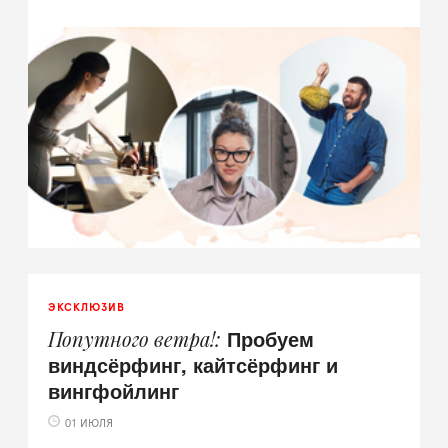
ЭКСКЛЮЗИВ
Пробуем
Попутного ветра!
виндсёрфинг, кайтсёрфинг и
вингфойлинг
01 ИЮЛЯ