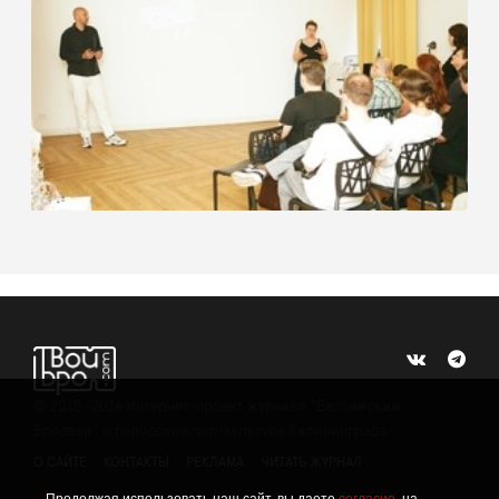
©
2015 -2026
Интернет-проект журнала "Балтийский
Бродвей" о городской поп-культуре Калининграда.
О САЙТЕ
КОНТАКТЫ
РЕКЛАМА
ЧИТАТЬ ЖУРНАЛ