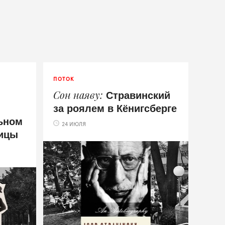
ПОТОК
Стравинский
Сон наяву
за роялем в Кёнигсберге
ьном
24 ИЮЛЯ
тицы