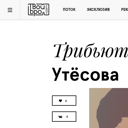
ПОТОК
ЭКСКЛЮЗИВ
РЕ
Трибью
Утёсова 
0