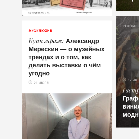
РЕКОМЕ
ЭКСКЛЮЗИВ
Александр
Купи гараж
Мерескин — о музейных
трендах и о том, как
делать выставки о чём
угодно
17 ИЮ
21 ИЮЛЯ
Гаст
Граф
вини
модн