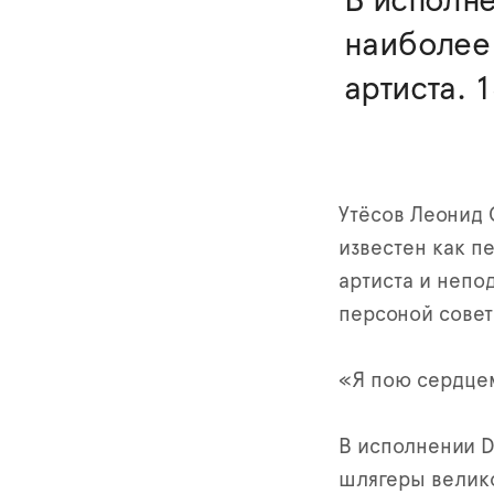
В исполне
наиболее
артиста. 
Утёсов Леонид 
известен как пе
артиста и непо
персоной совет
«Я пою сердцем
В исполнении D
шлягеры велико