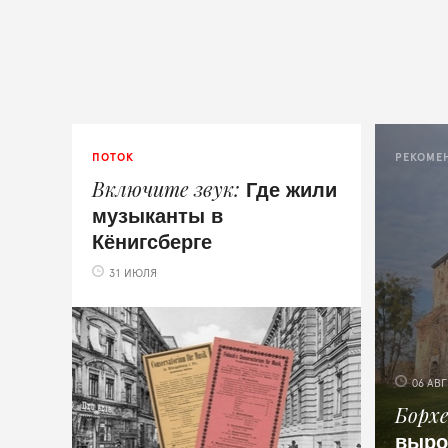
ПОТОК
РЕКОМЕ
Где жили
Включите звук
музыканты в
Кёнигсберге
31 ИЮЛЯ
06 АВГ
Борх
выро