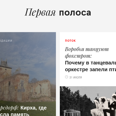
Первая
полоса
НДАЦИИ
ПОТОК
Воробьи танцуют
фокстрот
Почему в танцевал
оркестре запели п
31 ИЮЛЯ
.
Кирха, где
ерсдорф
сла память