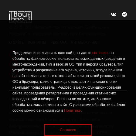
©
2015 -2026
Интернет-проект журнала "Балтийский
Бродвей" о городской поп-культуре Калининграда.
О САЙТЕ
КОНТАКТЫ
РЕКЛАМА
ЧИТАТЬ ЖУРНАЛ
Продолжая использовать наш сайт, вы даете
согласие
. на
Политика конфиденциальности
!
обработку файлов cookie, пользовательских данных (сведения о
Информация о проведении СОУТ
местонахождении, тип и версия ОС, тип и версия браузера, тип
!
устройства и разрешение его экрана, источник, откуда пришел
Данный сайт не предназначен для просмотра лицам
16+
на сайт пользователь, с какого сайта или по какой рекламе, язык
младше 16 лет.
ОС и браузера, какие страницы открывает и на какие кнопки
нажимает пользователь, IP-адрес) в целях функционирования
сайта, проведения ретаргетинга и проведения статических
исследований и обзоров. Если вы не хотите, чтобы ваши
Сетевое издание «Твой Бро», реестровая запись о
обрабатывались, покиньте сайт. С условиями обработки файлов
регистрации средства массовой информации: серия Эл №
cookie можно ознакомиться в
Политике
.
ФС77-86309 от 17 ноября 2023 года, зарегистрировано
Федеральной службой по надзору в сфере связи,
информационных технологий и массовых коммуникаций
Согласен
(Роскомнадзор). Учредитель: ООО «Стартап», ОГРН