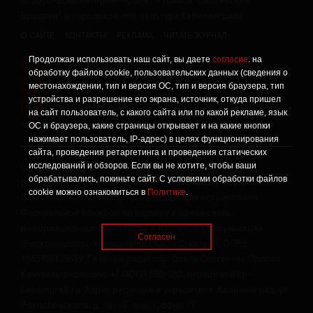
©
2015 -2026
Интернет-проект журнала "Балтийский
Бродвей" о городской поп-культуре Калининграда.
О САЙТЕ
КОНТАКТЫ
РЕКЛАМА
ЧИТАТЬ ЖУРНАЛ
Продолжая использовать наш сайт, вы даете
согласие
. на
Политика конфиденциальности
!
обработку файлов cookie, пользовательских данных (сведения о
Информация о проведении СОУТ
местонахождении, тип и версия ОС, тип и версия браузера, тип
!
устройства и разрешение его экрана, источник, откуда пришел
Данный сайт не предназначен для просмотра лицам
16+
на сайт пользователь, с какого сайта или по какой рекламе, язык
младше 16 лет.
ОС и браузера, какие страницы открывает и на какие кнопки
нажимает пользователь, IP-адрес) в целях функционирования
сайта, проведения ретаргетинга и проведения статических
исследований и обзоров. Если вы не хотите, чтобы ваши
Сетевое издание «Твой Бро», реестровая запись о
обрабатывались, покиньте сайт. С условиями обработки файлов
регистрации средства массовой информации: серия Эл №
cookie можно ознакомиться в
Политике
.
ФС77-86309 от 17 ноября 2023 года, зарегистрировано
Федеральной службой по надзору в сфере связи,
информационных технологий и массовых коммуникаций
Согласен
(Роскомнадзор). Учредитель: ООО «Стартап», ОГРН
1063906139659. Главный редактор: Ольга Сергеевна Орлова.
Контакты редакции: +7 (4012) 530-280, broadway@kp-
kaliningrad.ru. Адрес редакции и учредителя: Калининград, ул.
Рокоссовского, д. 16/18, пом. I, офис 19