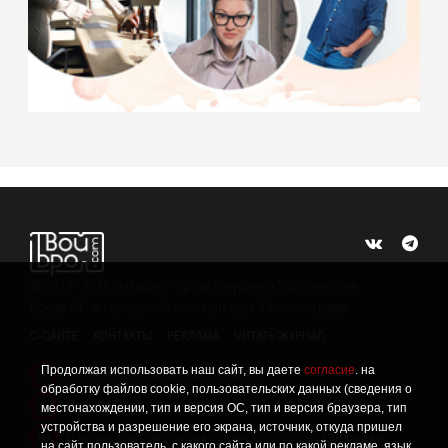
©
2015 -2026
Интернет-проект журнала "Балтийский
Бродвей" о городской поп-культуре Калининграда.
О САЙТЕ
КОНТАКТЫ
РЕКЛАМА
ЧИТАТЬ ЖУРНАЛ
Продолжая использовать наш сайт, вы даете
согласие
. на
Политика конфиденциальности
!
обработку файлов cookie, пользовательских данных (сведения о
Информация о проведении СОУТ
местонахождении, тип и версия ОС, тип и версия браузера, тип
!
устройства и разрешение его экрана, источник, откуда пришел
Данный сайт не предназначен для просмотра лицам
16+
на сайт пользователь, с какого сайта или по какой рекламе, язык