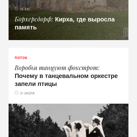
06 АВГ.
Кирха, где выросла
Борхерсдорф
память
ПОТОК
Воробьи танцуют фокстрот
Почему в танцевальном оркестре
запели птицы
31 ИЮЛЯ