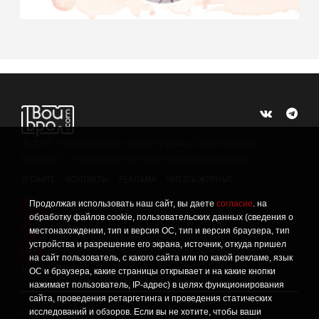
©
2015 -2026
Интернет-проект журнала "Балтийский
Бродвей" о городской поп-культуре Калининграда.
О САЙТЕ
КОНТАКТЫ
РЕКЛАМА
ЧИТАТЬ ЖУРНАЛ
Продолжая использовать наш сайт, вы даете
согласие
. на
Политика конфиденциальности
!
обработку файлов cookie, пользовательских данных (сведения о
Информация о проведении СОУТ
местонахождении, тип и версия ОС, тип и версия браузера, тип
!
устройства и разрешение его экрана, источник, откуда пришел
Данный сайт не предназначен для просмотра лицам
16+
на сайт пользователь, с какого сайта или по какой рекламе, язык
младше 16 лет.
ОС и браузера, какие страницы открывает и на какие кнопки
нажимает пользователь, IP-адрес) в целях функционирования
сайта, проведения ретаргетинга и проведения статических
исследований и обзоров. Если вы не хотите, чтобы ваши
Сетевое издание «Твой Бро», реестровая запись о