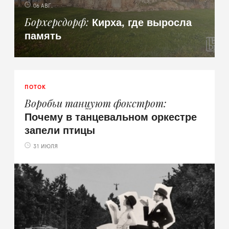
06 АВГ.
Кирха, где выросла
Борхерсдорф
память
ПОТОК
Воробьи танцуют фокстрот
Почему в танцевальном оркестре
запели птицы
31 ИЮЛЯ