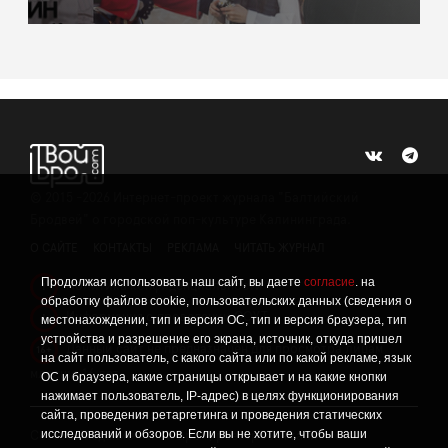
©
2015 -2026
Интернет-проект журнала "Балтийский
Бродвей" о городской поп-культуре Калининграда.
О САЙТЕ
КОНТАКТЫ
РЕКЛАМА
ЧИТАТЬ ЖУРНАЛ
Продолжая использовать наш сайт, вы даете
согласие
. на
Политика конфиденциальности
!
обработку файлов cookie, пользовательских данных (сведения о
Информация о проведении СОУТ
местонахождении, тип и версия ОС, тип и версия браузера, тип
!
устройства и разрешение его экрана, источник, откуда пришел
Данный сайт не предназначен для просмотра лицам
16+
на сайт пользователь, с какого сайта или по какой рекламе, язык
младше 16 лет.
ОС и браузера, какие страницы открывает и на какие кнопки
нажимает пользователь, IP-адрес) в целях функционирования
сайта, проведения ретаргетинга и проведения статических
исследований и обзоров. Если вы не хотите, чтобы ваши
Сетевое издание «Твой Бро», реестровая запись о