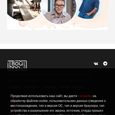
©
2015 -2026
Интернет-проект журнала "Балтийский
Бродвей" о городской поп-культуре Калининграда.
О САЙТЕ
КОНТАКТЫ
РЕКЛАМА
ЧИТАТЬ ЖУРНАЛ
Продолжая использовать наш сайт, вы даете
согласие
. на
Политика конфиденциальности
!
обработку файлов cookie, пользовательских данных (сведения о
Информация о проведении СОУТ
местонахождении, тип и версия ОС, тип и версия браузера, тип
!
устройства и разрешение его экрана, источник, откуда пришел
Данный сайт не предназначен для просмотра лицам
16+