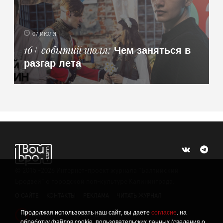
07 ИЮЛЯ
Чем заняться в
16+ событий июля
разгар лета
©
2015 -2026
Интернет-проект журнала "Балтийский
Бродвей" о городской поп-культуре Калининграда.
О САЙТЕ
КОНТАКТЫ
РЕКЛАМА
ЧИТАТЬ ЖУРНАЛ
Продолжая использовать наш сайт, вы даете
согласие
. на
Политика конфиденциальности
!
обработку файлов cookie, пользовательских данных (сведения о