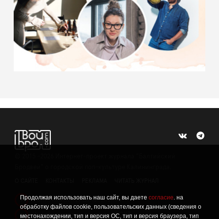
©
2015 -2026
Интернет-проект журнала "Балтийский
Бродвей" о городской поп-культуре Калининграда.
О САЙТЕ
КОНТАКТЫ
РЕКЛАМА
ЧИТАТЬ ЖУРНАЛ
Продолжая использовать наш сайт, вы даете
согласие
. на
Политика конфиденциальности
!
обработку файлов cookie, пользовательских данных (сведения о
Информация о проведении СОУТ
местонахождении, тип и версия ОС, тип и версия браузера, тип
!