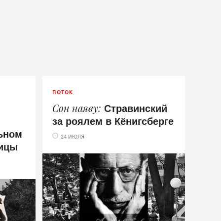
ПОТОК
Стравинский
Сон наяву
за роялем в Кёнигсберге
ьном
24 ИЮЛЯ
тицы