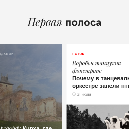
Первая
полоса
НДАЦИИ
ПОТОК
Воробьи танцуют
фокстрот
Почему в танцевал
оркестре запели п
31 ИЮЛЯ
.
Кирха, где
ерсдорф