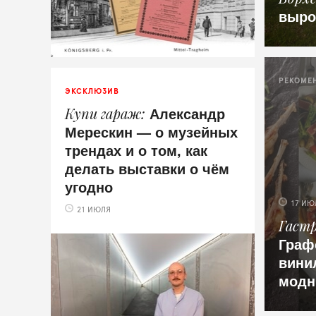
выро
РЕКОМЕ
ЭКСКЛЮЗИВ
Александр
Купи гараж
Мерескин — о музейных
трендах и о том, как
делать выставки о чём
угодно
17 ИЮ
21 ИЮЛЯ
Гаст
Граф
вини
модн