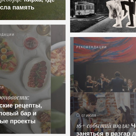
сла память
НДАЦИИ
РЕКОМЕНДАЦИИ
ЛЯ
роновости
ские рецепты,
ловый бар и
07 ИЮЛЯ
ые проекты
Ч
16+ событий июля
заняться в разгар 