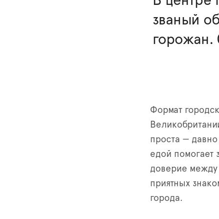
В центре 
званый об
горожан. 
Формат городск
Великобритании
проста — давно
едой помогает 
доверие между
приятных знако
города.