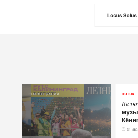
Locus Solus
РЕКОМЕНДАЦИИ
ПОТОК
Вклю
музы
Кёни
31 ИЮ