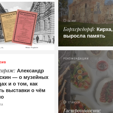
06 АВГ.
Кирха,
Борхерсдорф
выросла память
РЕКОМЕНДАЦИИ
ЗИВ
Александр
 гараж
скин — о музейных
ах и о том, как
ть выставки о чём
но
17 ИЮЛЯ
ЛЯ
Гастроновости