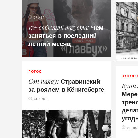
07 АВГ.
Чем
17+ событий августа
заняться в последний
летний месяц
ПОТОК
ЭКСКЛЮ
Стравинский
Сон наяву
Купи
за роялем в Кёнигсберге
Мере
тренд
24 ИЮЛЯ
дела
угод
21 ИЮ