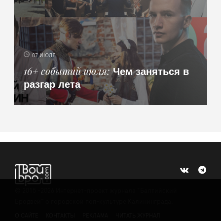
07 ИЮЛЯ
Чем заняться в
16+ событий июля
разгар лета
©
2015 -2026
Интернет-проект журнала "Балтийский
Бродвей" о городской поп-культуре Калининграда.
О САЙТЕ
КОНТАКТЫ
РЕКЛАМА
ЧИТАТЬ ЖУРНАЛ