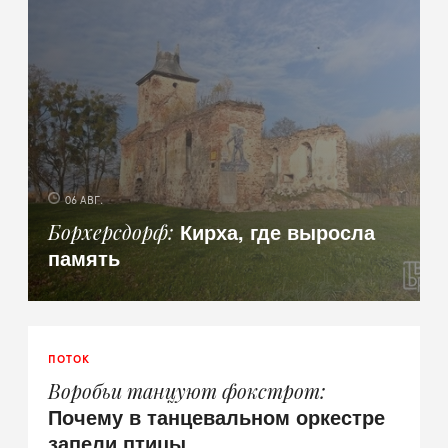
06 АВГ.
Кирха, где выросла
Борхерсдорф
память
ПОТОК
Воробьи танцуют фокстрот
Почему в танцевальном оркестре
запели птицы