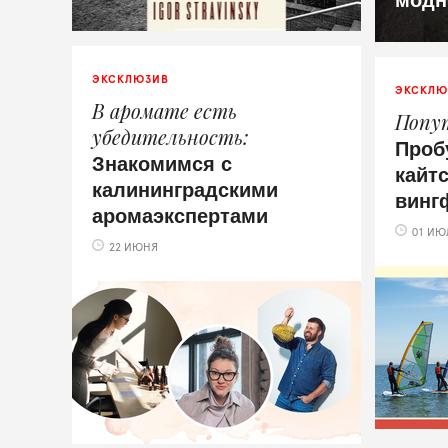
ЭКСКЛЮЗИВ
ЭКСКЛЮ
В аромате есть
Попут
убедительность
Проб
Знакомимся с
кайт
калининградскими
винг
аромаэкспертами
01 ИЮ
22 ИЮНЯ