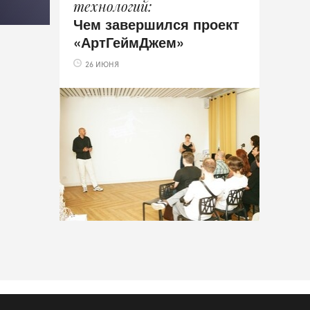
технологий
Чем завершился проект
«АртГеймДжем»
26 ИЮНЯ