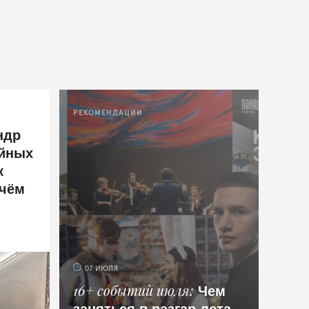
РЕКОМЕНДАЦИИ
ндр
ейных
к
 чём
07 ИЮЛЯ
Чем
16+ событий июля
заняться в разгар лета