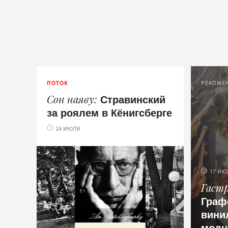
ПОТОК
РЕКОМЕ
Стравинский
Сон наяву
за роялем в Кёнигсберге
24 ИЮЛЯ
17 ИЮ
Гаст
Граф
вини
модн