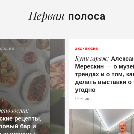
Первая
полоса
НДАЦИИ
ЭКСКЛЮЗИВ
Алекса
Купи гараж
Мерескин — о муз
трендах и о том, ка
делать выставки о
угодно
21 ИЮЛЯ
ЛЯ
роновости
ские рецепты,
ловый бар и
ые проекты