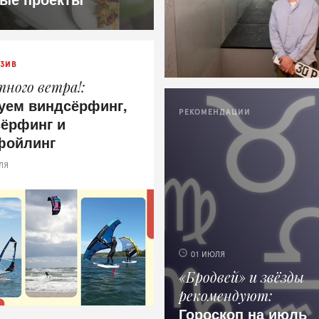
ЗИВ
ного ветра!
уем виндсёрфинг,
РЕКОМЕНДАЦИИ
сёрфинг и
фойлинг
ЛЯ
01 ИЮЛЯ
«Бродвей» и звёзды
рекомендуют
Гороскоп на июль