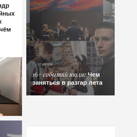
ндр
ейных
к
 чём
07 ИЮЛЯ
Чем
16+ событий июля
заняться в разгар лета