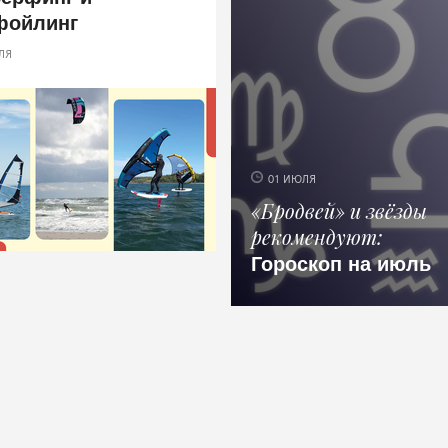
фойлинг
ЛЯ
01 ИЮЛЯ
«Бродвей» и звёзды
рекомендуют
Гороскоп на июль