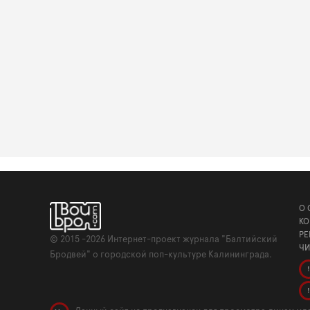
О 
КО
РЕ
©
2015 -2026
Интернет-проект журнала "Балтийский
ЧИ
Бродвей" о городской поп-культуре Калининграда.
!
!