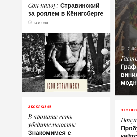
Стравинский
Сон наяву
за роялем в Кёнигсберге
24 ИЮЛЯ
17 ИЮ
Гаст
Граф
вини
модн
ЭКСКЛЮЗИВ
ЭКСКЛЮ
В аромате есть
Попут
убедительность
Проб
Знакомимся с
кайт