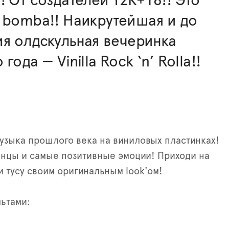
! От создателей Y2K+18!! Это
 bomba!! Наикрутейшая и до
я олдскульная вечеринка
года — Vinilla Rock ‘n’ Rolla!!
узыка прошлого века на виниловых пластинках!
нцы и самые позитивные эмоции! Приходи на
и тусу своим оригинальным look'ом!
льтами: