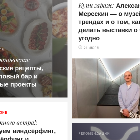
Алекса
Купи гараж
Мерескин — о муз
трендах и о том, ка
делать выставки о
угодно
21 ИЮЛЯ
ЛЯ
роновости
ские рецепты,
ловый бар и
ые проекты
ЗИВ
ного ветра!
уем виндсёрфинг,
РЕКОМЕНДАЦИИ
сёрфинг и