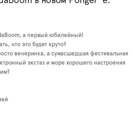
aBoom в новом Ponger’ е.
adaBoom, а первый юбилейный!
ть, что это будет круто?
росто вечеринка, а сумасшедшая фестивальная
ектронный экстаз и море хорошего настроения
лим?
лей