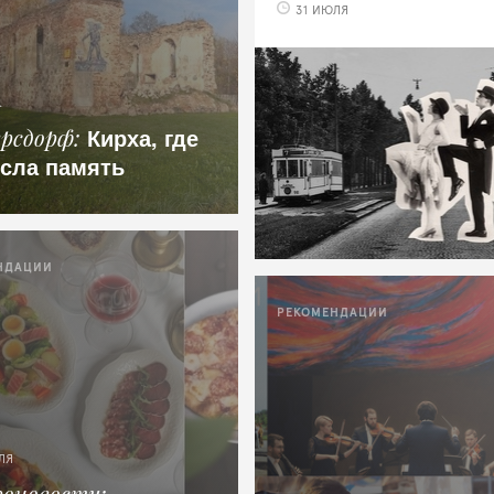
31 ИЮЛЯ
.
Кирха, где
ерсдорф
сла память
НДАЦИИ
РЕКОМЕНДАЦИИ
ЛЯ
роновости