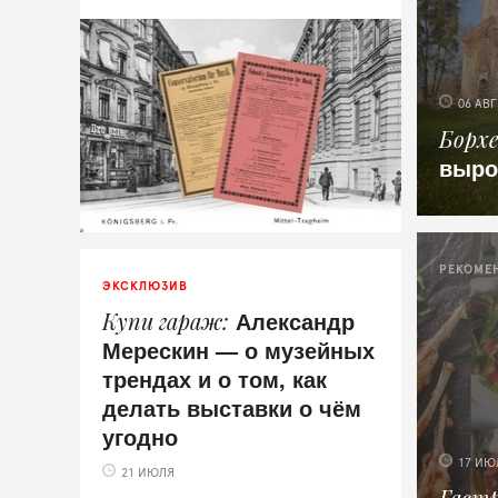
06 АВГ
Борх
выро
РЕКОМЕ
ЭКСКЛЮЗИВ
Александр
Купи гараж
Мерескин — о музейных
трендах и о том, как
делать выставки о чём
угодно
17 ИЮ
21 ИЮЛЯ
Гаст