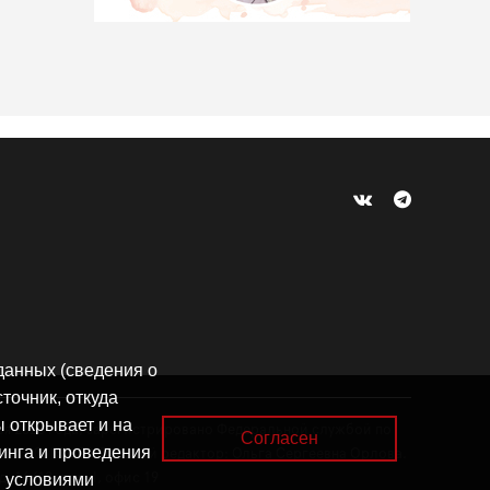
 данных (сведения о
точник, откуда
ы открывает и на
бря 2023 года, зарегистрировано Федеральной службой по
Согласен
тинга и проведения
1063906139659. Главный редактор: Ольга Сергеевна Орлова.
С условиями
 16/18, пом. I, офис 19