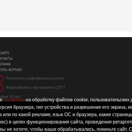
САЙТЕ
НТАКТЫ
КЛАМА
ТАТЬ ЖУРНАЛ
Политика конфиденциальности
Информация о проведении СОУТ
дше 16 лет.
те
согласие
. на обработку файлов cookie, пользовательских
ерсия браузера, тип устройства и разрешение его экрана, ис
а или по какой рекламе, язык ОС и браузера, какие страниц
ации средства массовой информации: серия Эл № ФС77-86309 от 17 ноя
дрес) в целях функционирования сайта, проведения ретарге
овых коммуникаций (Роскомнадзор). Учредитель: ООО «Стартап», ОГРН 
вы не хотите, чтобы ваши обрабатывались, покиньте сайт. 
rad.ru. Адрес редакции и учредителя: Калининград, ул. Рокоссовского, д.