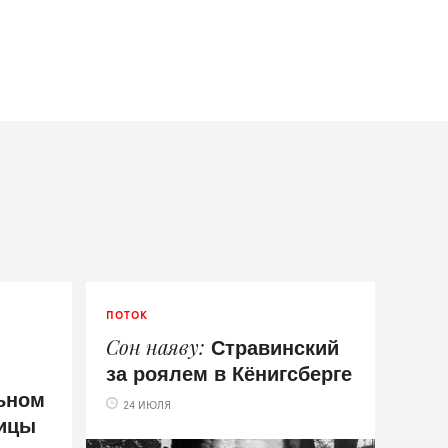
ПОТОК
Стравинский
Сон наяву
за роялем в Кёнигсберге
ьном
24 ИЮЛЯ
тицы