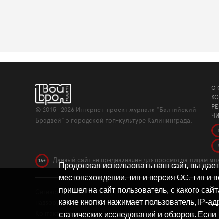
О 
КО
РЕ
©
2015 -2026
Интернет-проект журнала "Балтийский
ЧИ
Бродвей" о городской поп-культуре Калининграда.
!
!
Данный сайт не предназначен для просмотра лицам мла
16+
Продолжая использовать наш сайт, вы дае
местонахождении, тип и версия ОС, тип и в
пришел на сайт пользователь, с какого сайт
Сетевое издание «Твой Бро», реестровая запись о регистр
какие кнопки нажимает пользователь, IP-а
надзору в сфере связи, информационных технологий и масс
статических исследований и обзоров. Если 
Контакты редакции: +7 (4012) 530-280, broadway@kp-kalining