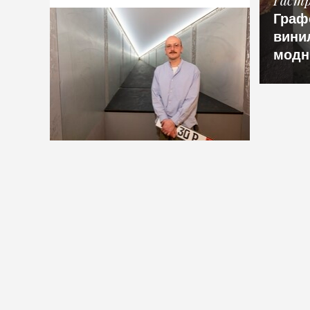
Граф
вини
модн