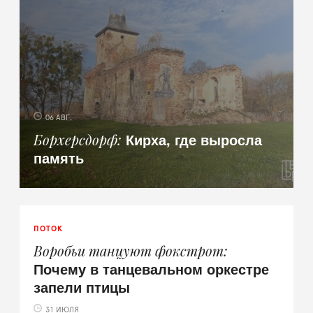
06 АВГ.
Кирха, где выросла
Борхерсдорф
память
ПОТОК
Воробьи танцуют фокстрот
Почему в танцевальном оркестре
запели птицы
31 ИЮЛЯ