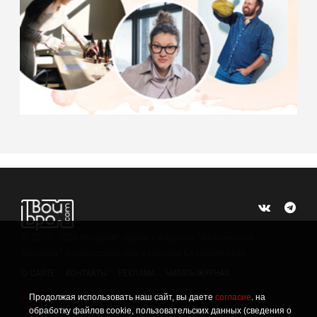
©
2015 -2026
Интернет-проект журнала "Балтийский
Бродвей" о городской поп-культуре Калининграда.
О САЙТЕ
КОНТАКТЫ
РЕКЛАМА
ЧИТАТЬ ЖУРНАЛ
Продолжая использовать наш сайт, вы даете
согласие
. на
Политика конфиденциальности
!
обработку файлов cookie, пользовательских данных (сведения о