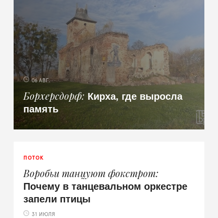
06 АВГ.
Кирха, где выросла
Борхерсдорф
память
ПОТОК
Воробьи танцуют фокстрот
Почему в танцевальном оркестре
запели птицы
31 ИЮЛЯ