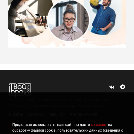
©
2015 -2026
Интернет-проект журнала "Балтийский
Бродвей" о городской поп-культуре Калининграда.
О САЙТЕ
КОНТАКТЫ
РЕКЛАМА
ЧИТАТЬ ЖУРНАЛ
Продолжая использовать наш сайт, вы даете
согласие
. на
Политика конфиденциальности
!
обработку файлов cookie, пользовательских данных (сведения о