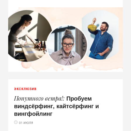
ЭКСКЛЮЗИВ
Пробуем
Попутного ветра!
виндсёрфинг, кайтсёрфинг и
вингфойлинг
01 ИЮЛЯ