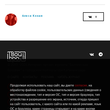
Алиса Кокая
©
2015 -2026
Интернет-проект журнала "Балтийский
Бродвей" о городской поп-культуре Калининграда.
О САЙТЕ
КОНТАКТЫ
РЕКЛАМА
ЧИТАТЬ ЖУРНАЛ
Продолжая использовать наш сайт, вы даете
согласие
. на
Политика конфиденциальности
!
обработку файлов cookie, пользовательских данных (сведения о
Информация о проведении СОУТ
местонахождении, тип и версия ОС, тип и версия браузера, тип
!
устройства и разрешение его экрана, источник, откуда пришел
Данный сайт не предназначен для просмотра лицам
16+
на сайт пользователь, с какого сайта или по какой рекламе, язык
младше 16 лет.
ОС и браузера, какие страницы открывает и на какие кнопки