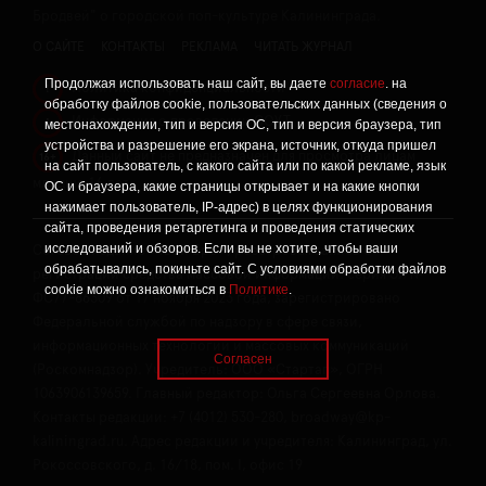
Бродвей" о городской поп-культуре Калининграда.
О САЙТЕ
КОНТАКТЫ
РЕКЛАМА
ЧИТАТЬ ЖУРНАЛ
Продолжая использовать наш сайт, вы даете
согласие
. на
Политика конфиденциальности
!
обработку файлов cookie, пользовательских данных (сведения о
Информация о проведении СОУТ
местонахождении, тип и версия ОС, тип и версия браузера, тип
!
устройства и разрешение его экрана, источник, откуда пришел
Данный сайт не предназначен для просмотра лицам
16+
на сайт пользователь, с какого сайта или по какой рекламе, язык
младше 16 лет.
ОС и браузера, какие страницы открывает и на какие кнопки
нажимает пользователь, IP-адрес) в целях функционирования
сайта, проведения ретаргетинга и проведения статических
исследований и обзоров. Если вы не хотите, чтобы ваши
Сетевое издание «Твой Бро», реестровая запись о
обрабатывались, покиньте сайт. С условиями обработки файлов
регистрации средства массовой информации: серия Эл №
cookie можно ознакомиться в
Политике
.
ФС77-86309 от 17 ноября 2023 года, зарегистрировано
Федеральной службой по надзору в сфере связи,
информационных технологий и массовых коммуникаций
Согласен
(Роскомнадзор). Учредитель: ООО «Стартап», ОГРН
1063906139659. Главный редактор: Ольга Сергеевна Орлова.
Контакты редакции: +7 (4012) 530-280, broadway@kp-
kaliningrad.ru. Адрес редакции и учредителя: Калининград, ул.
Рокоссовского, д. 16/18, пом. I, офис 19