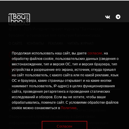
©
2015 -2026
Интернет-проект журнала "Балтийский
Бродвей" о городской поп-культуре Калининграда.
О САЙТЕ
КОНТАКТЫ
РЕКЛАМА
ЧИТАТЬ ЖУРНАЛ
Продолжая использовать наш сайт, вы даете
согласие
. на
Политика конфиденциальности
!
обработку файлов cookie, пользовательских данных (сведения о
Информация о проведении СОУТ
местонахождении, тип и версия ОС, тип и версия браузера, тип
!
устройства и разрешение его экрана, источник, откуда пришел
Данный сайт не предназначен для просмотра лицам
16+
на сайт пользователь, с какого сайта или по какой рекламе, язык
младше 16 лет.
ОС и браузера, какие страницы открывает и на какие кнопки
нажимает пользователь, IP-адрес) в целях функционирования
сайта, проведения ретаргетинга и проведения статических
исследований и обзоров. Если вы не хотите, чтобы ваши
Сетевое издание «Твой Бро», реестровая запись о
обрабатывались, покиньте сайт. С условиями обработки файлов
регистрации средства массовой информации: серия Эл №
cookie можно ознакомиться в
Политике
.
ФС77-86309 от 17 ноября 2023 года, зарегистрировано
Федеральной службой по надзору в сфере связи,
информационных технологий и массовых коммуникаций
Согласен