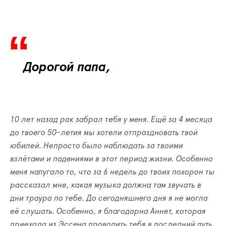
Дорогой
папа
,
10
лет
назад
рак
забрал
тебя
у
меня
.
Ещё
за
4
месяца
до
твоего
50-
летия
мы
хотели
отпраздновать
твой
юбилей
.
Непросто
было
наблюдать
за
твоими
взлётами
и
падениями
в
этот
период
жизни
.
Особенно
меня
напугало
то
,
что
за
6
недель
до
твоих
похорон
ты
рассказал
мне
,
какая
музыка
должна
там
звучать
в
дни
траура
по
тебе
.
До
сегодняшнего
дня
я
не
могла
её
слушать
.
Особенно
,
я
благодарна
Аннет
,
которая
приехала
из
Эссена
проводить
тебя
в
последний
путь
.