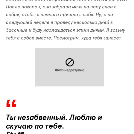
После
похорон
,
она
забрала
меня
на
пару
дней
с
собой
,
чтобы
я
немного
пришла
в
себя
.
Ну
,
а
на
следующей
неделе
я
проведу
несколько
дней
в
Засснице
и
буду
наслаждаться
этими
днями
.
Я
возьму
тебя
с
собой
вместе
.
Посмотрим
,
куда
тебя
занесет
.
Ты
незабвенный
.
Люблю
и
скучаю
по
тебе
.