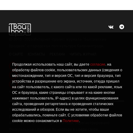
©
2015 -2026
Интернет-проект журнала "Балтийский
Бродвей" о городской поп-культуре Калининграда.
О САЙТЕ
КОНТАКТЫ
РЕКЛАМА
ЧИТАТЬ ЖУРНАЛ
Продолжая использовать наш сайт, вы даете
согласие
. на
Политика конфиденциальности
!
обработку файлов cookie, пользовательских данных (сведения о
Информация о проведении СОУТ
местонахождении, тип и версия ОС, тип и версия браузера, тип
!
устройства и разрешение его экрана, источник, откуда пришел
Данный сайт не предназначен для просмотра лицам
16+
на сайт пользователь, с какого сайта или по какой рекламе, язык
младше 16 лет.
ОС и браузера, какие страницы открывает и на какие кнопки
нажимает пользователь, IP-адрес) в целях функционирования
сайта, проведения ретаргетинга и проведения статических
исследований и обзоров. Если вы не хотите, чтобы ваши
Сетевое издание «Твой Бро», реестровая запись о
обрабатывались, покиньте сайт. С условиями обработки файлов
регистрации средства массовой информации: серия Эл №
cookie можно ознакомиться в
Политике
.
ФС77-86309 от 17 ноября 2023 года, зарегистрировано
Федеральной службой по надзору в сфере связи,