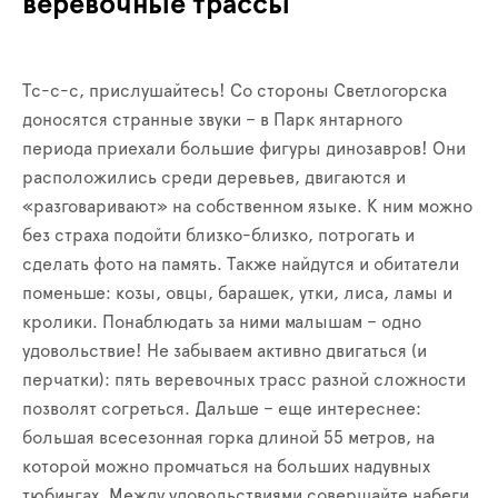
веревочные трассы
Тс-с-с, прислушайтесь! Со стороны Светлогорска
доносятся странные звуки – в Парк янтарного
периода приехали большие фигуры динозавров! Они
расположились среди деревьев, двигаются и
«разговаривают» на собственном языке. К ним можно
без страха подойти близко-близко, потрогать и
сделать фото на память. Также найдутся и обитатели
поменьше: козы, овцы, барашек, утки, лиса, ламы и
кролики. Понаблюдать за ними малышам – одно
удовольствие! Не забываем активно двигаться (и
перчатки): пять веревочных трасс разной сложности
позволят согреться. Дальше – еще интереснее:
большая всесезонная горка длиной 55 метров, на
которой можно промчаться на больших надувных
тюбингах. Между удовольствиями совершайте набеги