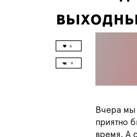
выходн
0
Вчера мы 
приятно б
время. А 