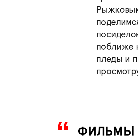
Рыжковым
поделимс
посиделок
поближе к
пледы и п
просмотр
ФИЛЬМЫ