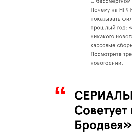
О бессмертном 
Почему на НГ? Н
показывать фил
прошлый год: «
никакого новог
кассовые сборы
Посмотрите тре
новогодний.
СЕРИАЛ
Советует
Бродвея»