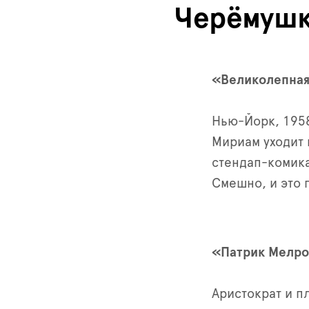
Черёмуш
«Великолепная
Нью-Йорк, 1958
Мириам уходит м
стендап-комика
Смешно, и это 
«Патрик Мелро
Аристократ и п