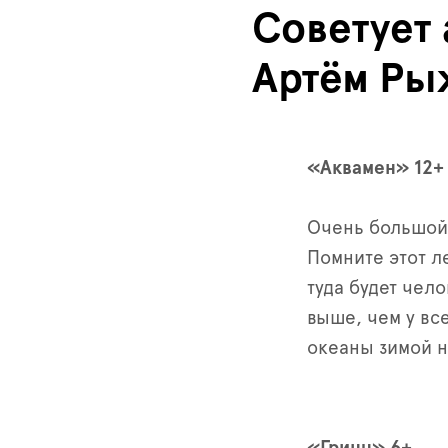
Советует
Артём Ры
«Аквамен» 12+
Очень большой 
Помните этот л
туда будет чел
выше, чем у вс
океаны зимой н