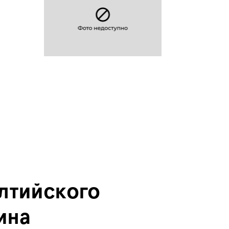
лтийского
ина