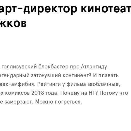
 арт-директор кинотеа
жков
голливудский блокбастер про Атлантиду.
егендарный затонувший континент? И плавать
овек-амфибия. Рейтинги у фильма заоблачные,
ех комиксов 2018 года. Почему на НГ? Потому что
е замерзают. Можно погреться.