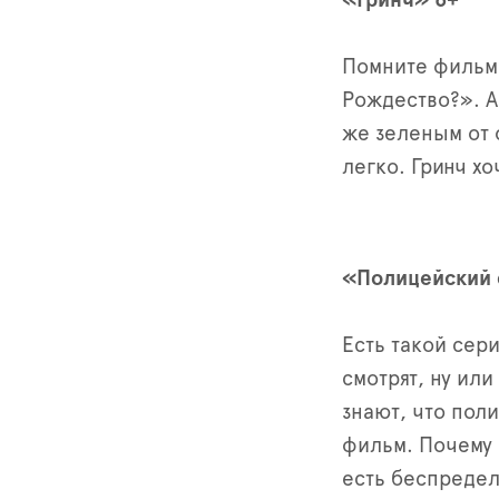
«Гринч» 6+
Помните фильм 
Рождество?». А
же зеленым от 
легко. Гринч х
«Полицейский 
Есть такой сер
смотрят, ну ил
знают, что пол
фильм. Почему 
есть беспредел