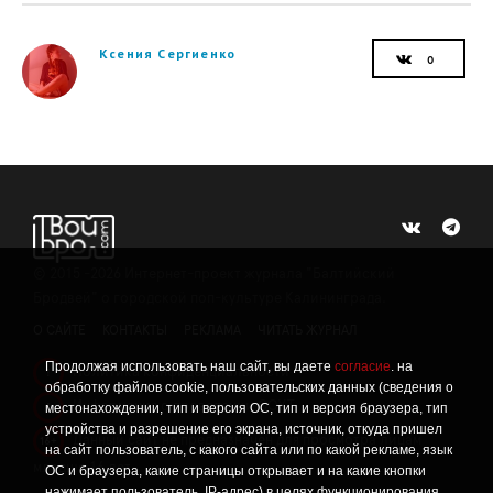
Ксения Сергиенко
©
2015 -2026
Интернет-проект журнала "Балтийский
Бродвей" о городской поп-культуре Калининграда.
О САЙТЕ
КОНТАКТЫ
РЕКЛАМА
ЧИТАТЬ ЖУРНАЛ
Продолжая использовать наш сайт, вы даете
согласие
. на
Политика конфиденциальности
!
обработку файлов cookie, пользовательских данных (сведения о
Информация о проведении СОУТ
местонахождении, тип и версия ОС, тип и версия браузера, тип
!
устройства и разрешение его экрана, источник, откуда пришел
Данный сайт не предназначен для просмотра лицам
16+
на сайт пользователь, с какого сайта или по какой рекламе, язык
младше 16 лет.
ОС и браузера, какие страницы открывает и на какие кнопки
нажимает пользователь, IP-адрес) в целях функционирования