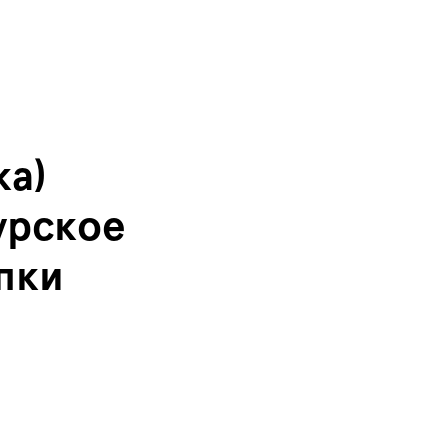
ka)
урское
пки