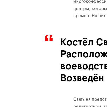
многоконфесси
центры, которы
времён. На них
Костёл Св
Располож
воеводст
Возведён 
Святыня предст
религиозном, т