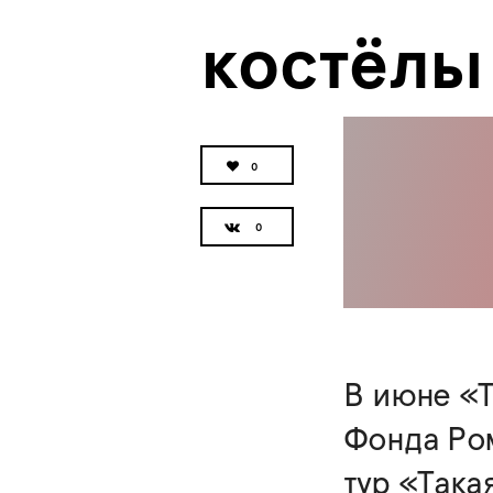
костёлы
0
В июне «
Фонда Ро
тур «Така