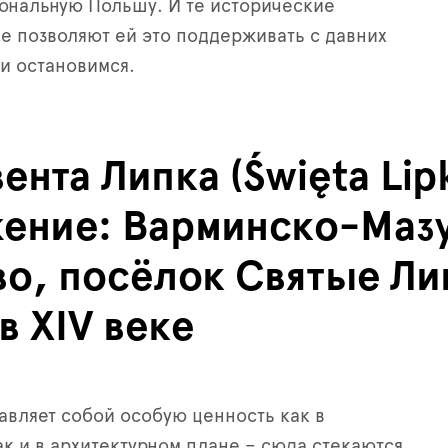
ональную Польшу. И те исторические
е позволяют ей это поддерживать с давних
 и остановимся.
ента Липка (Święta Lip
ение: Варминско-Маз
во, посёлок Святые Ли
в XIV веке
авляет собой особую ценность как в
ак и в архитектурном плане – сюда стекаются