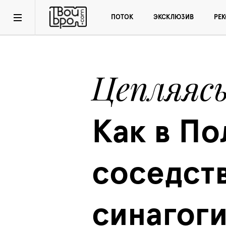
ПОТОК
ЭКСКЛЮЗИВ
РЕ
Цепляяс
Как в По
соседств
синагоги