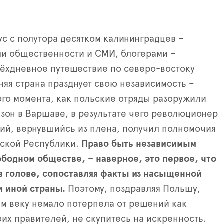
ус с полутора десятком калининградцев –
и общественности и СМИ, блогерами –
рёхдневное путешествие по северо-востоку
яя страна празднует свою независимость –
ого момента, как польские отряды разоружили
зон в Варшаве, в результате чего революционер
й, вернувшийсь из плена, получил полномочия
ьской Республики.
Право быть независимым
ободном обществе, – наверное, это первое, что
в голове, сопоставляя факты из насыщенной
и иной страны.
Поэтому, поздравляя Польшу,
ём веку немало потерпела от решений как
оих правителей, не скупитесь на искренность.