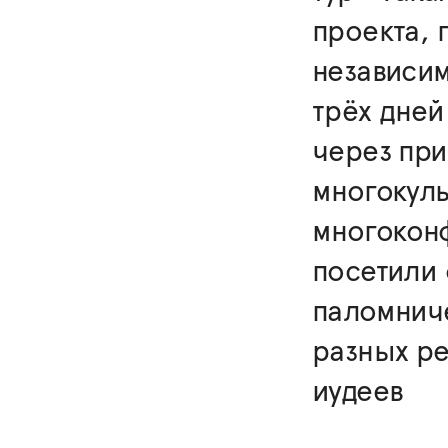
проекта,
независим
трёх дне
через при
многокуль
многоконф
посетили
паломниче
разных ре
иудеев