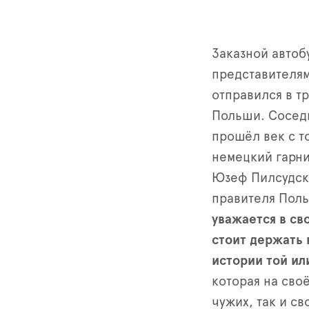
Заказной автоб
представителям
отправился в т
Польши. Соседн
прошёл век с т
немецкий гарни
Юзеф Пилсудски
правителя Пол
уважается в св
стоит держать 
истории той ил
которая на сво
чужих, так и св