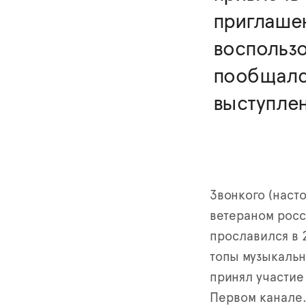
приглаше
воспольз
пообщалс
выступле
Звонкого (наст
ветераном росс
прославился в 
топы музыкальн
принял участие
Первом канале