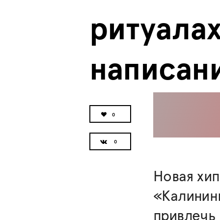
ритуалах
написан
0
Новая хип
«Калининг
привлечь 