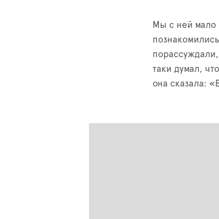
Мы с ней мало 
познакомились
порассуждали, 
таки думал, чт
она сказала: «