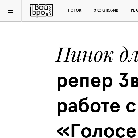
ПОТОК
ЭКСКЛЮЗИВ
РЕ
Пинок дл
репер Зв
работе с
«Голосе»