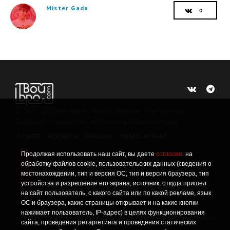
Mister Gada
©
2015 -2026
Интернет-проект журнала "Балтийский
Бродвей" о городской поп-культуре Калининграда.
О САЙТЕ
КОНТАКТЫ
РЕКЛАМА
ЧИТАТЬ ЖУРНАЛ
Продолжая использовать наш сайт, вы даете
согласие
. на
Политика конфиденциальности
!
обработку файлов cookie, пользовательских данных (сведения о
Информация о проведении СОУТ
местонахождении, тип и версия ОС, тип и версия браузера, тип
!
устройства и разрешение его экрана, источник, откуда пришел
Данный сайт не предназначен для просмотра лицам
16+
на сайт пользователь, с какого сайта или по какой рекламе, язык
младше 16 лет.
ОС и браузера, какие страницы открывает и на какие кнопки
нажимает пользователь, IP-адрес) в целях функционирования
сайта, проведения ретаргетинга и проведения статических