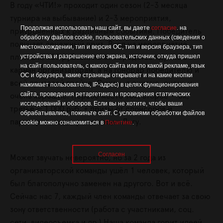
В году «ЧТИ!» проходит один сезон (2-3 месяца
турнира на выбывание) и 2-3 мероприятия,
Продолжая использовать наш сайт, вы даете
согласие
. на
приуроченных к различным событиям. Победитель
обработку файлов cookie, пользовательских данных (сведения о
получает денежный приз. Вход на мероприятие
местонахождении, тип и версия ОС, тип и версия браузера, тип
устройства и разрешение его экрана, источник, откуда пришел
платный, 100 рублей, но эти средства идут не в
на сайт пользователь, с какого сайта или по какой рекламе, язык
карман организаторам, а на гонорар победителю и
ОС и браузера, какие страницы открывает и на какие кнопки
всей призовой тройке. Суммы, я считаю, очень и
нажимает пользователь, IP-адрес) в целях функционирования
сайта, проведения ретаргетинга и проведения статических
очень хорошие. Первое место 10к, второе — 5к,
исследований и обзоров. Если вы не хотите, чтобы ваши
третье — 1 000 руб. + призы от спонсоров и
обрабатывались, покиньте сайт. С условиями обработки файлов
партнеров, поддерживающих Лигу.
cookie можно ознакомиться в
Политике
.
Согласен
Может звучать невероятно, но за 2 года из
организаторской команды ушёл 1 человек, который
был благополучно заменен на другого. Вот и всё.
Сейчас нас 7, каждый член команды отвечает за свою
зону ответственности (работа с участниками, соц.
сети, видеосъемка и др.) Наша команда горит идеей.