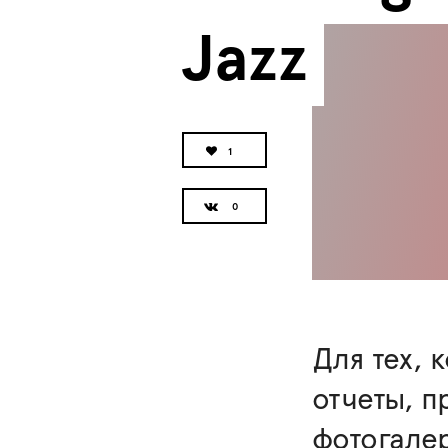
Jazz
1
Для тех, 
отчеты, п
фотогале