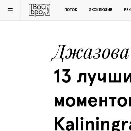
ПОТОК
ЭКСКЛЮЗИВ
РЕ
Джазова
13 лучши
моментов
Kaliningr