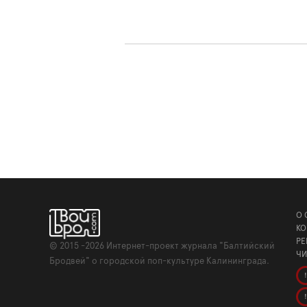
О 
КО
РЕ
©
2015 -2026
Интернет-проект журнала "Балтийский
ЧИ
Бродвей" о городской поп-культуре Калининграда.
!
!