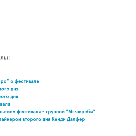
алы:
Бро" о фестивале
вого дня
рого дня
валя
рытием фестиваля - группой "Мгзавреби"
лайнером второго дня Кенди Далфер