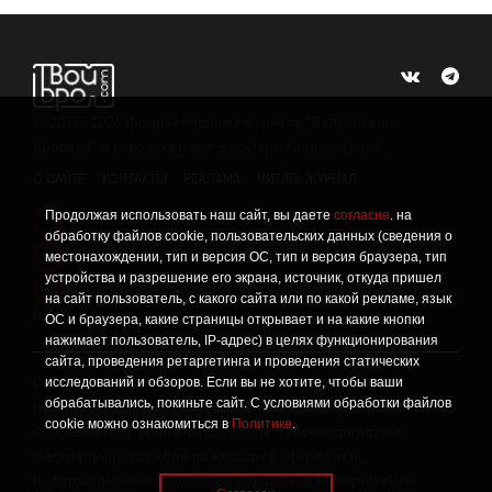
©
2015 -2026
Интернет-проект журнала "Балтийский
Бродвей" о городской поп-культуре Калининграда.
О САЙТЕ
КОНТАКТЫ
РЕКЛАМА
ЧИТАТЬ ЖУРНАЛ
Продолжая использовать наш сайт, вы даете
согласие
. на
Политика конфиденциальности
!
обработку файлов cookie, пользовательских данных (сведения о
Информация о проведении СОУТ
местонахождении, тип и версия ОС, тип и версия браузера, тип
!
устройства и разрешение его экрана, источник, откуда пришел
Данный сайт не предназначен для просмотра лицам
16+
на сайт пользователь, с какого сайта или по какой рекламе, язык
младше 16 лет.
ОС и браузера, какие страницы открывает и на какие кнопки
нажимает пользователь, IP-адрес) в целях функционирования
сайта, проведения ретаргетинга и проведения статических
исследований и обзоров. Если вы не хотите, чтобы ваши
Сетевое издание «Твой Бро», реестровая запись о
обрабатывались, покиньте сайт. С условиями обработки файлов
регистрации средства массовой информации: серия Эл №
cookie можно ознакомиться в
Политике
.
ФС77-86309 от 17 ноября 2023 года, зарегистрировано
Федеральной службой по надзору в сфере связи,
информационных технологий и массовых коммуникаций