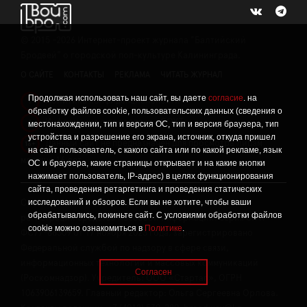
©
2015 -2026
Интернет-проект журнала "Балтийский
Бродвей" о городской поп-культуре Калининграда.
О САЙТЕ
КОНТАКТЫ
РЕКЛАМА
ЧИТАТЬ ЖУРНАЛ
Продолжая использовать наш сайт, вы даете
согласие
. на
Политика конфиденциальности
!
обработку файлов cookie, пользовательских данных (сведения о
Информация о проведении СОУТ
местонахождении, тип и версия ОС, тип и версия браузера, тип
!
устройства и разрешение его экрана, источник, откуда пришел
Данный сайт не предназначен для просмотра лицам
16+
на сайт пользователь, с какого сайта или по какой рекламе, язык
младше 16 лет.
ОС и браузера, какие страницы открывает и на какие кнопки
нажимает пользователь, IP-адрес) в целях функционирования
сайта, проведения ретаргетинга и проведения статических
исследований и обзоров. Если вы не хотите, чтобы ваши
Сетевое издание «Твой Бро», реестровая запись о
обрабатывались, покиньте сайт. С условиями обработки файлов
регистрации средства массовой информации: серия Эл №
cookie можно ознакомиться в
Политике
.
ФС77-86309 от 17 ноября 2023 года, зарегистрировано
Федеральной службой по надзору в сфере связи,
информационных технологий и массовых коммуникаций
Согласен
(Роскомнадзор). Учредитель: ООО «Стартап», ОГРН
1063906139659. Главный редактор: Ольга Сергеевна Орлова.