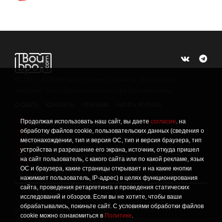
©
2015 -2026
Интернет-проект журнала "Балтийский
Бродвей" о городской поп-культуре Калининграда.
О САЙТЕ
КОНТАКТЫ
РЕКЛАМА
ЧИТАТЬ ЖУРНАЛ
Продолжая использовать наш сайт, вы даете
согласие
. на
Политика конфиденциальности
!
обработку файлов cookie, пользовательских данных (сведения о
Информация о проведении СОУТ
местонахождении, тип и версия ОС, тип и версия браузера, тип
!
устройства и разрешение его экрана, источник, откуда пришел
Данный сайт не предназначен для просмотра лицам
16+
на сайт пользователь, с какого сайта или по какой рекламе, язык
младше 16 лет.
ОС и браузера, какие страницы открывает и на какие кнопки
нажимает пользователь, IP-адрес) в целях функционирования
сайта, проведения ретаргетинга и проведения статических
исследований и обзоров. Если вы не хотите, чтобы ваши
Сетевое издание «Твой Бро», реестровая запись о
обрабатывались, покиньте сайт. С условиями обработки файлов
регистрации средства массовой информации: серия Эл №
cookie можно ознакомиться в
Политике
.
ФС77-86309 от 17 ноября 2023 года, зарегистрировано