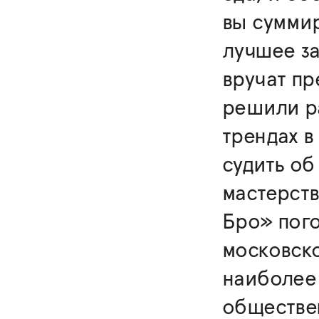
вы суммир
лучшее за
вручат п
решили ра
трендах в
судить об
мастерств
Бро» пого
московско
наиболее
обществе