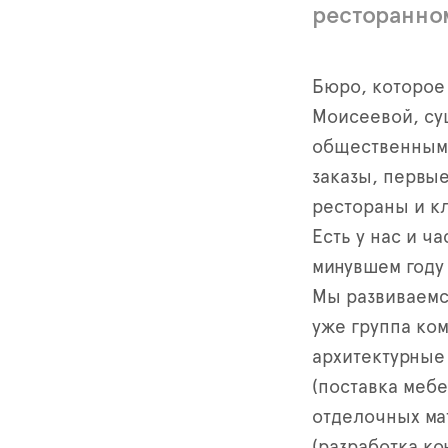
ресторанно
Бюро, которое
Моисеевой, сущ
общественным 
заказы, первы
рестораны и к
Есть у нас и ч
минувшем году
Мы развиваемся
уже группа ко
архитектурные 
(поставка мебе
отделочных мат
(разработка ко