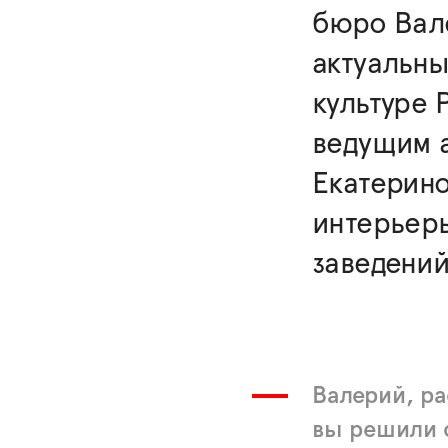
бюро Вал
актуальны
культуре 
ведущим а
Екатерин
интерьер
заведени
Валерий, ра
вы решили 