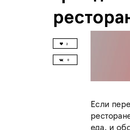
рестора
2
Если пере
ресторане
еда, и об