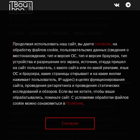
©
2015 -2026
Интернет-проект журнала "Балтийский
Бродвей" о городской поп-культуре Калининграда.
О САЙТЕ
КОНТАКТЫ
РЕКЛАМА
ЧИТАТЬ ЖУРНАЛ
Продолжая использовать наш сайт, вы даете
согласие
. на
Политика конфиденциальности
!
обработку файлов cookie, пользовательских данных (сведения о
Информация о проведении СОУТ
местонахождении, тип и версия ОС, тип и версия браузера, тип
!
устройства и разрешение его экрана, источник, откуда пришел
Данный сайт не предназначен для просмотра лицам
16+
на сайт пользователь, с какого сайта или по какой рекламе, язык
младше 16 лет.
ОС и браузера, какие страницы открывает и на какие кнопки
нажимает пользователь, IP-адрес) в целях функционирования
сайта, проведения ретаргетинга и проведения статических
исследований и обзоров. Если вы не хотите, чтобы ваши
Сетевое издание «Твой Бро», реестровая запись о
обрабатывались, покиньте сайт. С условиями обработки файлов
регистрации средства массовой информации: серия Эл №
cookie можно ознакомиться в
Политике
.
ФС77-86309 от 17 ноября 2023 года, зарегистрировано
Федеральной службой по надзору в сфере связи,
информационных технологий и массовых коммуникаций
Согласен
(Роскомнадзор). Учредитель: ООО «Стартап», ОГРН
1063906139659. Главный редактор: Ольга Сергеевна Орлова.