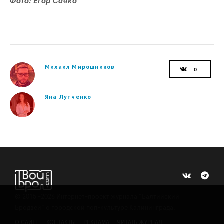
Фото: Егор Сачко
Михаил Мирошников
Яна Лутченко
©
2015 -2026
Интернет-проект журнала "Балтийский
Бродвей" о городской поп-культуре Калининграда.
О САЙТЕ
КОНТАКТЫ
РЕКЛАМА
ЧИТАТЬ ЖУРНАЛ