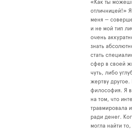
«Как ты можеш
отличницей
!
» Я
меня — соверш
и не мой тип л
очень аккуратн
знать абсолютн
стать специали
сфер в своей ж
чуть
,
либо углу
жертву другое
.
философия
.
Я 
на том
,
что инт
травмировала и
ради денег
.
Ког
могла найти то