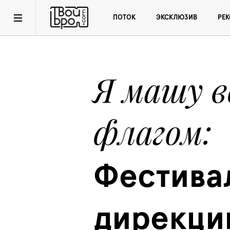
ПОТОК
ЭКСКЛЮЗИВ
РЕ
Я машу в
флагом
Фестивал
дирекции