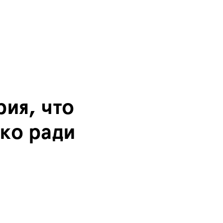
ия, что
ько ради