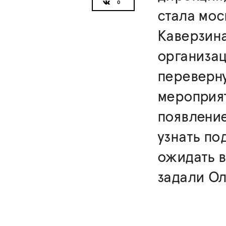
стала мо
Каверзина
организа
переверну
мероприят
появление
узнать п
ожидать в
задали Ол