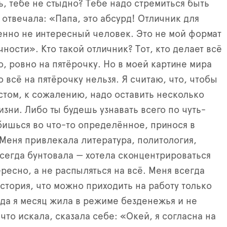
ь
,
тебе не стыдно
?
Тебе надо стремиться быть
 отвечала
:
«Папа
,
это абсурд
!
Отличник для
енно не интересный человек
.
Это не мой формат
ичности»
.
Кто такой отличник
? Тот,
кто делает всё
о
,
ровно на пятёрочку
.
Но в моей картине мира
о всё на пятёрочку нельзя
.
Я считаю, что, чтобы
стом
,
к сожалению
, надо оставить несколько
изни.
Либо ты будешь узнавать всего по чуть
-
бишься во что
-
то определённое
,
принося в
 Меня привлекала литература,
политология
,
всегда бунтовала — хотела сконцентрироваться
ересно
,
а не распыляться на всё
.
Меня всегда
стория
,
что можно приходить на работу только
да я месяц жила в режиме безденежья и не
,
что искала
, сказала себе:
«Окей
,
я согласна на