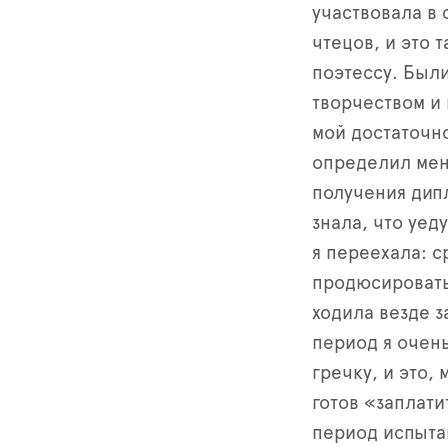
участвовала в 
чтецов, и это 
поэтессу. Был
творчеством и 
мой достаточн
определил меня
получения дипл
знала, что уед
я переехала: с
продюсировать 
ходила везде з
период я очен
гречку, и это,
готов «заплати
период испыта