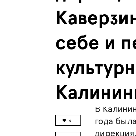
Каверзин
себе и п
культурн
Калинин
В Калинин
года была
0
дирекция,