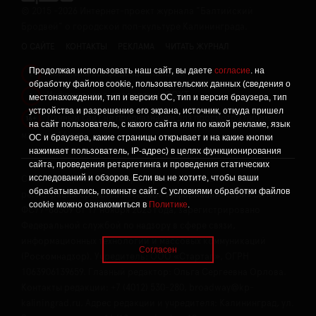
©
2015 -2026
Интернет-проект журнала "Балтийский
Бродвей" о городской поп-культуре Калининграда.
О САЙТЕ
КОНТАКТЫ
РЕКЛАМА
ЧИТАТЬ ЖУРНАЛ
Продолжая использовать наш сайт, вы даете
согласие
. на
Политика конфиденциальности
!
обработку файлов cookie, пользовательских данных (сведения о
Информация о проведении СОУТ
местонахождении, тип и версия ОС, тип и версия браузера, тип
!
устройства и разрешение его экрана, источник, откуда пришел
Данный сайт не предназначен для просмотра лицам
16+
на сайт пользователь, с какого сайта или по какой рекламе, язык
младше 16 лет.
ОС и браузера, какие страницы открывает и на какие кнопки
нажимает пользователь, IP-адрес) в целях функционирования
сайта, проведения ретаргетинга и проведения статических
исследований и обзоров. Если вы не хотите, чтобы ваши
Сетевое издание «Твой Бро», реестровая запись о
обрабатывались, покиньте сайт. С условиями обработки файлов
регистрации средства массовой информации: серия Эл №
cookie можно ознакомиться в
Политике
.
ФС77-86309 от 17 ноября 2023 года, зарегистрировано
Федеральной службой по надзору в сфере связи,
информационных технологий и массовых коммуникаций
Согласен
(Роскомнадзор). Учредитель: ООО «Стартап», ОГРН
1063906139659. Главный редактор: Ольга Сергеевна Орлова.
Контакты редакции: +7 (4012) 530-280, broadway@kp-
kaliningrad.ru. Адрес редакции и учредителя: Калининград, ул.