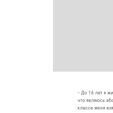
- До 16 лет я ж
что являюсь аб
классе меня вз