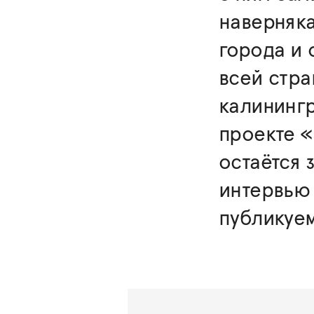
наверняк
города и 
всей стра
калинингр
проекте «
остаётся 
интервью 
публикуем