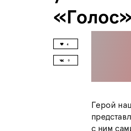
«Голос
4
Герой на
представл
с ним сам