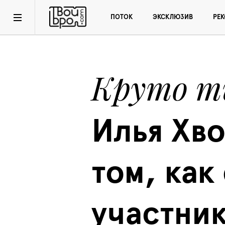
ПОТОК
ЭКСКЛЮЗИВ
РЕ
Круто т
Илья Хво
том, как 
участник