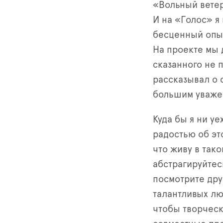
«Вольный ветер
И на «Голос» я
бесценный опыт
На проекте мы 
сказанного не 
рассказывал о 
большим уваже
Куда бы я ни уе
радостью об эт
что живу в тако
абстрагируйтес
посмотрите дру
талантливых лю
чтобы творчес