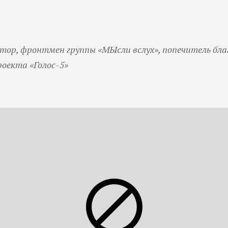
итор, фронтмен группы «МЫсли вслух», попечитель бл
роекта «Голос-5»