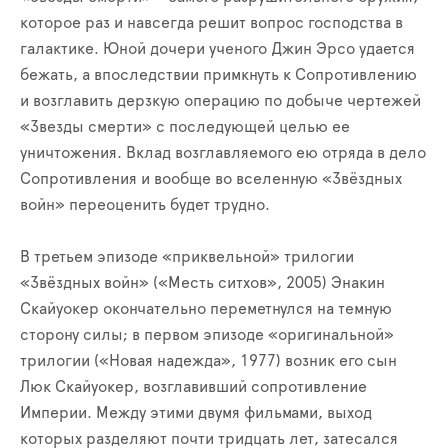
которое раз и навсегда решит вопрос господства в
галактике. Юной дочери ученого Джин Эрсо удается
бежать, а впоследствии примкнуть к Сопротивлению
и возглавить дерзкую операцию по добыче чертежей
«Звезды смерти» с последующей целью ее
уничтожения. Вклад возглавляемого ею отряда в дело
Сопротивления и вообще во вселенную «Звёздных
войн» переоценить будет трудно.
В третьем эпизоде «приквельной» трилогии
«Звёздных войн» («Месть ситхов», 2005) Энакин
Скайуокер окончательно переметнулся на темную
сторону силы; в первом эпизоде «оригинальной»
трилогии («Новая надежда», 1977) возник его сын
Люк Скайуокер, возглавивший сопротивление
Империи. Между этими двумя фильмами, выход
которых разделяют почти тридцать лет, затесался