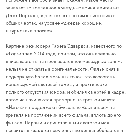
погружен в вопрос и знает, скажем, какое место
занимает во вселенной «Звёздных войн» лейтенант
Джек Поркинс, и для тех, кто понимает историю в
общих чертах, на уровне «джедаи хорошие,
штурмовики плохие».
Картине режиссера Гарета Эдвардса, известного по
«Годзилле» 2014 года, при том, что она идеально
вписывается в пантеон вселенной «Звёздных войн»,
нельзя не отказать в оригинальности. Фильм снят в
подчеркнуто более мрачных тонах, это касается и
используемой цветовой гаммы, и практически
полного отсутствия юмора, и обилия смертей в кадре,
которые начинаются примерно на третьей минуте
«Изгоя» и продолжают буквально «сыпаться» на
зрителя на протяжении всего фильма, вплоть до его
финала. Первый и единственный световой меч
появится в кадре за пару минут до конца; обойдется и