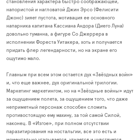
становления характера быстро соображающей,
напористой и нагловатой Джин Эрсо (Фелисити
Джонс) зияет пустота, мотивация ее основного
напарника капитана Кассиана Андора (Диего Луна)
довольно туманна, а фигуре Со Джеррера в
исполнении Фореста Уитакера, хоть и получается
придать флер легендарности, но на экране его
ощутимо мало.
Главным при всем этом остается дух «Звёздных войн»
и, что еще важнее, дух оригинальной трилогии.
Маркетинг маркетингом, но на «Звёздные войны» идут
за ощущением полета, за ощущением того, что даже
неприметный персонаж способен сломить
противостоящую ему махину, за той самой Силой,
наконец. В «Изгое», при полном отсутствии
паразитирования на ностальгии, все это есть и
моментально угадывается, узнается и чувствуется.