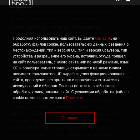
©
2015 -2026
Интернет-проект журнала "Балтийский
Бродвей" о городской поп-культуре Калининграда.
О САЙТЕ
КОНТАКТЫ
РЕКЛАМА
ЧИТАТЬ ЖУРНАЛ
Продолжая использовать наш сайт, вы даете
согласие
. на
Политика конфиденциальности
!
обработку файлов cookie, пользовательских данных (сведения о
Информация о проведении СОУТ
местонахождении, тип и версия ОС, тип и версия браузера, тип
!
устройства и разрешение его экрана, источник, откуда пришел
Данный сайт не предназначен для просмотра лицам
16+
на сайт пользователь, с какого сайта или по какой рекламе, язык
младше 16 лет.
ОС и браузера, какие страницы открывает и на какие кнопки
нажимает пользователь, IP-адрес) в целях функционирования
сайта, проведения ретаргетинга и проведения статических
исследований и обзоров. Если вы не хотите, чтобы ваши
Сетевое издание «Твой Бро», реестровая запись о
обрабатывались, покиньте сайт. С условиями обработки файлов
регистрации средства массовой информации: серия Эл №
cookie можно ознакомиться в
Политике
.
ФС77-86309 от 17 ноября 2023 года, зарегистрировано
Федеральной службой по надзору в сфере связи,
информационных технологий и массовых коммуникаций
Согласен
(Роскомнадзор). Учредитель: ООО «Стартап», ОГРН
1063906139659. Главный редактор: Ольга Сергеевна Орлова.
Контакты редакции: +7 (4012) 530-280, broadway@kp-