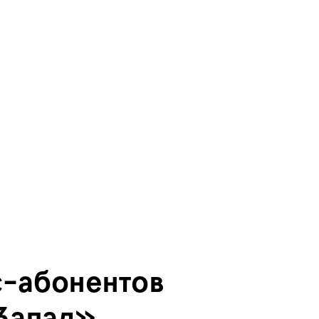
с-абонентов
-Запад»