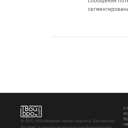
сообщения поте
сегментировани
О 
КО
РЕ
©
2015 -2026
Интернет-проект журнала "Балтийский
ЧИ
Бродвей" о городской поп-культуре Калининграда.