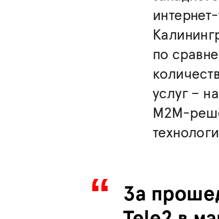
интернет-
Калинингр
по сравн
количест
услуг – н
М2М-реше
технологи
За проше
Tele2 в 