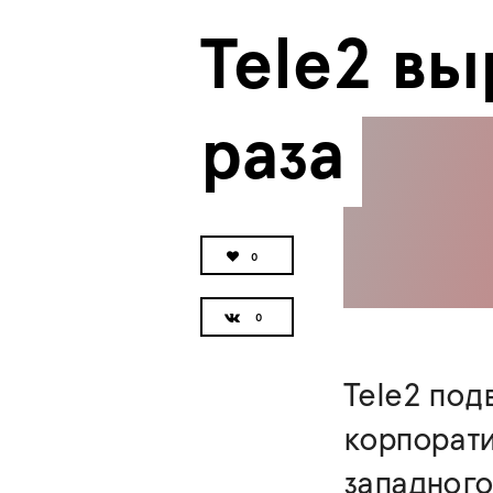
Tele2 выр
раза
0
Tele2 под
корпорати
западного