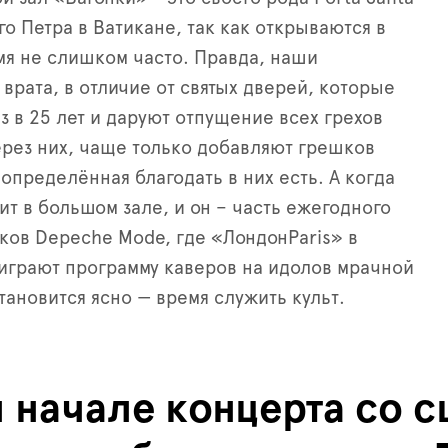
го Петра в Ватикане,
так как открываются в
я не слишком часто.
П
равда, наши
врата, в отличие от святых дверей
, которые
з в 25
лет и даруют отпущение всех грехов
рез них, чаще только добавляют грешков
определённая благодать в них есть. А когда
ит в большом зале, и он – часть ежегодного
иков
Depeche Mode,
где «Лондон
Paris
» в
играют программу каверов на идолов мрачной
тановится ясно — время служить культ.
 начале концерта со 