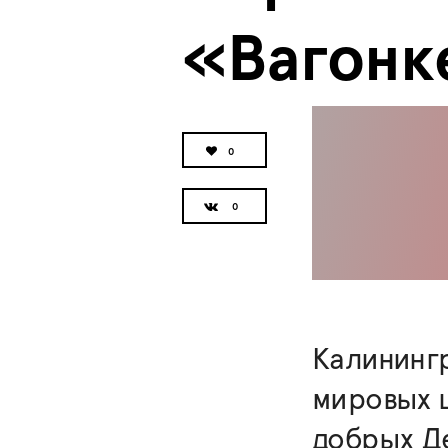
«Вагонк
0
Калининг
мировых ш
добрых Де