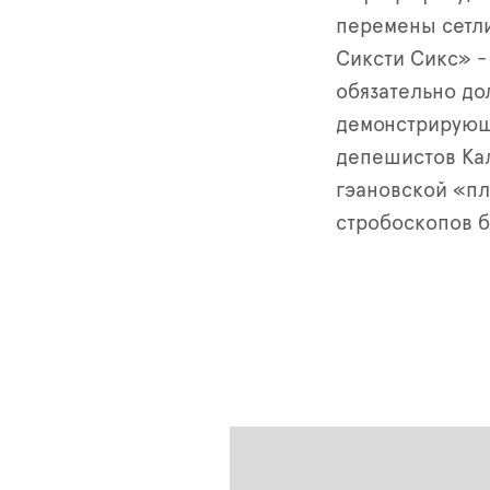
перемены сетли
Сиксти Сикс» -
обязательно д
демонстрирующ
депешистов Ка
гэановской «пл
стробоскопов 