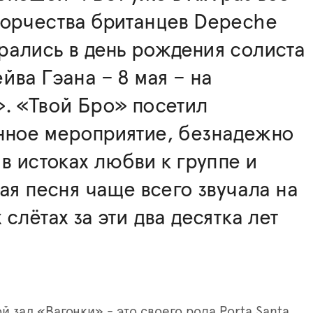
ворчества британцев Depeche
ались в день рождения солиста
йва Гэана – 8 мая – на
. «Твой Бро» посетил
нное мероприятие, безнадежно
 в истоках любви к группе и
кая песня чаще всего звучала на
 слётах за эти два десятка лет
й зал «Вагонки» - это своего рода
Porta Santa