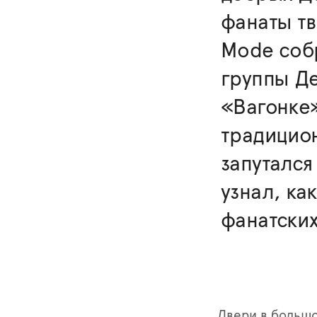
фанаты т
Mode собр
группы Де
«Вагонке»
традицио
запутался
узнал, ка
фанатских
Двери в большо