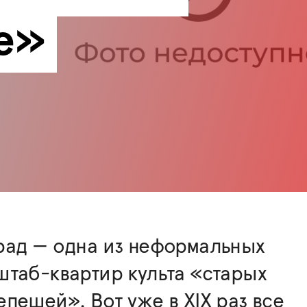
е»
рад — одна из неформальных
таб-квартир культа «старых
пешей». Вот уже в XIX раз все