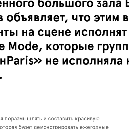
нного большого зала 
 объявляет, что этим 
нты на сцене
исполнят
e Mode,
которые групп
н
Paris»
не исполняла 
.
ся поразмышлять и составить красивую
оторая будет демонстрировать ежегодные