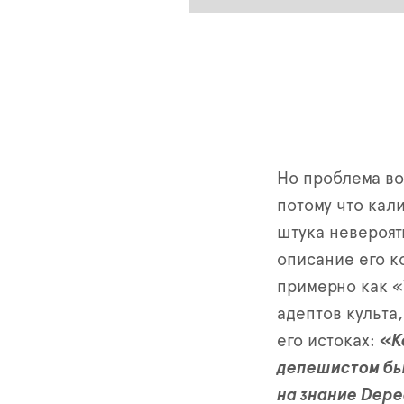
Но проблема во
потому что кал
штука невероят
описание его к
примерно как «
адептов культа,
его истоках:
«
К
депешистом был
на знание Depe