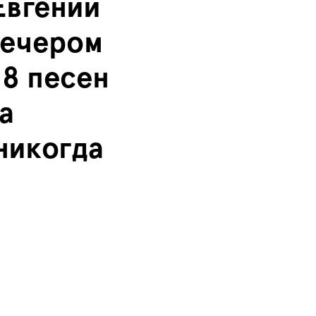
Евгений
вечером
 8 песен
а
никогда