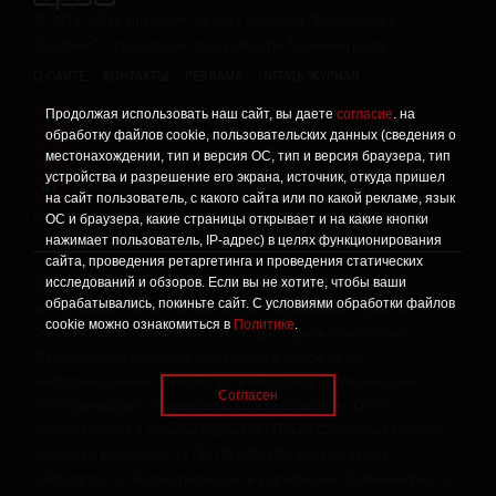
©
2015 -2026
Интернет-проект журнала "Балтийский
Бродвей" о городской поп-культуре Калининграда.
О САЙТЕ
КОНТАКТЫ
РЕКЛАМА
ЧИТАТЬ ЖУРНАЛ
Продолжая использовать наш сайт, вы даете
согласие
. на
Политика конфиденциальности
!
обработку файлов cookie, пользовательских данных (сведения о
Информация о проведении СОУТ
местонахождении, тип и версия ОС, тип и версия браузера, тип
!
устройства и разрешение его экрана, источник, откуда пришел
Данный сайт не предназначен для просмотра лицам
16+
на сайт пользователь, с какого сайта или по какой рекламе, язык
младше 16 лет.
ОС и браузера, какие страницы открывает и на какие кнопки
нажимает пользователь, IP-адрес) в целях функционирования
сайта, проведения ретаргетинга и проведения статических
исследований и обзоров. Если вы не хотите, чтобы ваши
Сетевое издание «Твой Бро», реестровая запись о
обрабатывались, покиньте сайт. С условиями обработки файлов
регистрации средства массовой информации: серия Эл №
cookie можно ознакомиться в
Политике
.
ФС77-86309 от 17 ноября 2023 года, зарегистрировано
Федеральной службой по надзору в сфере связи,
информационных технологий и массовых коммуникаций
Согласен
(Роскомнадзор). Учредитель: ООО «Стартап», ОГРН
1063906139659. Главный редактор: Ольга Сергеевна Орлова.
Контакты редакции: +7 (4012) 530-280, broadway@kp-
kaliningrad.ru. Адрес редакции и учредителя: Калининград, ул.