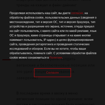
тренды на кэжуал и файн-дайнинг
продолжают расти, потому что они
Продолжая использовать наш сайт, вы даете
согласие
. на
становятся рычагом к путешествиям, к
обработку файлов cookie, пользовательских данных (сведения о
гастротуризму. Это тоже диктует гость: ему
местонахождении, тип и версия ОС, тип и версия браузера, тип
устройства и разрешение его экрана, источник, откуда пришел
нужны заведения на каждый день и для
на сайт пользователь, с какого сайта или по какой рекламе, язык
особого повода. И мы своими проектами
ОС и браузера, какие страницы открывает и на какие кнопки
закрываем обе потребности.
нажимает пользователь, IP-адрес) в целях функционирования
сайта, проведения ретаргетинга и проведения статических
исследований и обзоров. Если вы не хотите, чтобы ваши
обрабатывались, покиньте сайт. С условиями обработки файлов
cookie можно ознакомиться в
Политике
.
Должны ли рестораны вводить
веганские и безглютеновые позиции или
это удел специализированных
Согласен
заведений?
В последнее время я ввожу в меню
веганские позиции по одной причине: всем
гостям в ресторане должно быть комфортно.