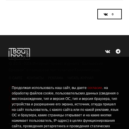
©
2015 -2026
Интернет-проект журнала "Балтийский
Бродвей" о городской поп-культуре Калининграда.
О САЙТЕ
КОНТАКТЫ
РЕКЛАМА
ЧИТАТЬ ЖУРНАЛ
Продолжая использовать наш сайт, вы даете
согласие
. на
Политика конфиденциальности
!
обработку файлов cookie, пользовательских данных (сведения о
Информация о проведении СОУТ
местонахождении, тип и версия ОС, тип и версия браузера, тип
!
устройства и разрешение его экрана, источник, откуда пришел
Данный сайт не предназначен для просмотра лицам
16+
на сайт пользователь, с какого сайта или по какой рекламе, язык
младше 16 лет.
ОС и браузера, какие страницы открывает и на какие кнопки
нажимает пользователь, IP-адрес) в целях функционирования
сайта, проведения ретаргетинга и проведения статических