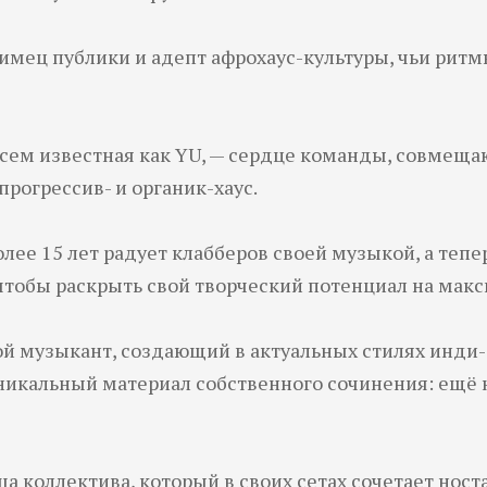
мец публики и адепт афрохаус-культуры, чьи ритм
 всем известная как YU, — сердце команды, совмещ
рогрессив- и органик-хаус.
олее 15 лет радует клабберов своей музыкой, а теп
чтобы раскрыть свой творческий потенциал на мак
ой музыкант, создающий в актуальных стилях инди-д
никальный материал собственного сочинения: ещё 
а коллектива, который в своих сетах сочетает нос