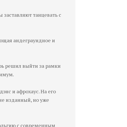
ы заставляют танцевать с
ающая андеграундное и
ерь решил выйти за рамки
симум.
энс и афрохаус. На его
не изданный, но уже
тальгию с современным