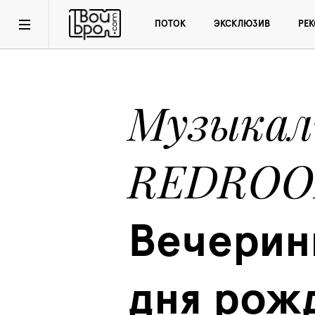
ПОТОК
ЭКСКЛЮЗИВ
РЕ
Музыкаль
REDRO
Вечеринк
дня рожд