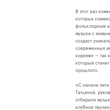
В этот раз ком
которых совме
фольклорным а
музыки с живы
создаст уникал
современных ин
корням» — так 
который станет
прошлого.
«С начала лета
Татьяной, руко
отбирали музык
клубное звучан