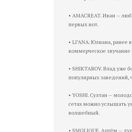
• AMACREAT. Иван — люби
первых нот.
• LI’ANA. Юлиана, ранее
коммерческое звучание п
• SHIKTAROV. Влад уже б
популярных заведений, 
• YOSHI. Султан — молод
сетах можно услышать у
волшебный.
• SMOLIQUE. Артём — душ