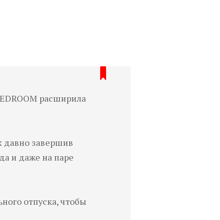
а REDROOM расширила
к давно завершив
да и даже на паре
ьного отпуска, чтобы