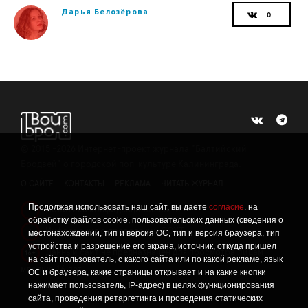
Дарья Белозёрова
©
2015 -2026
Интернет-проект журнала "Балтийский
Бродвей" о городской поп-культуре Калининграда.
О САЙТЕ
КОНТАКТЫ
РЕКЛАМА
ЧИТАТЬ ЖУРНАЛ
Продолжая использовать наш сайт, вы даете
согласие
. на
Политика конфиденциальности
!
обработку файлов cookie, пользовательских данных (сведения о
Информация о проведении СОУТ
местонахождении, тип и версия ОС, тип и версия браузера, тип
!
устройства и разрешение его экрана, источник, откуда пришел
Данный сайт не предназначен для просмотра лицам
16+
на сайт пользователь, с какого сайта или по какой рекламе, язык
младше 16 лет.
ОС и браузера, какие страницы открывает и на какие кнопки
нажимает пользователь, IP-адрес) в целях функционирования
сайта, проведения ретаргетинга и проведения статических