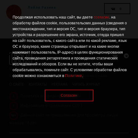
Лейла Разина
Продолжая использовать наш сайт, вы даете
согласие
. на
обработку файлов cookie, пользовательских данных (сведения о
местонахождении, тип и версия ОС, тип и версия браузера, тип
устройства и разрешение его экрана, источник, откуда пришел
на сайт пользователь, с какого сайта или по какой рекламе, язык
ОС и браузера, какие страницы открывает и на какие кнопки
нажимает пользователь, IP-адрес) в целях функционирования
сайта, проведения ретаргетинга и проведения статических
исследований и обзоров. Если вы не хотите, чтобы ваши
©
2015 -2026
Интернет-проект журнала "Балтийский
обрабатывались, покиньте сайт. С условиями обработки файлов
cookie можно ознакомиться в
Политике
.
Бродвей" о городской поп-культуре Калининграда.
О САЙТЕ
КОНТАКТЫ
РЕКЛАМА
ЧИТАТЬ ЖУРНАЛ
Согласен
Политика конфиденциальности
!
Информация о проведении СОУТ
!
Данный сайт не предназначен для просмотра лицам
16+
младше 16 лет.